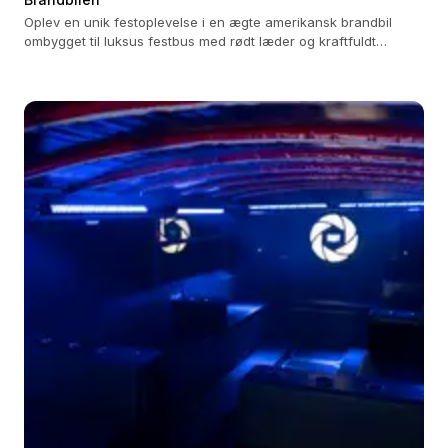
Oplev en unik festoplevelse i en ægte amerikansk brandbil
ombygget til luksus festbus med rødt læder og kraftfuldt
lydsystem.