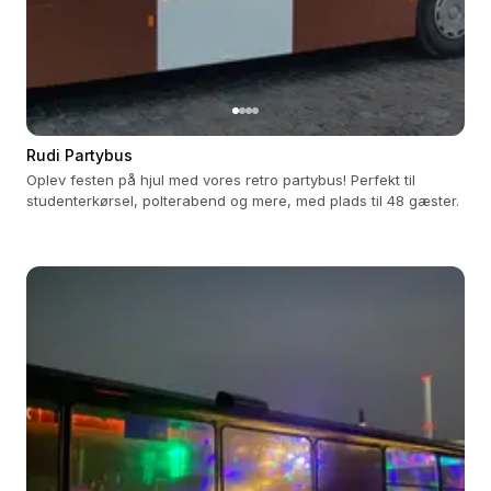
Rudi Partybus
Oplev festen på hjul med vores retro partybus! Perfekt til
studenterkørsel, polterabend og mere, med plads til 48 gæster.