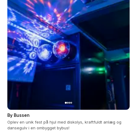
By Bussen
Oplev en unik fest på hjul med diskolys, kraftfuldt anlæg og
dansegulv i en ombygget bybus!