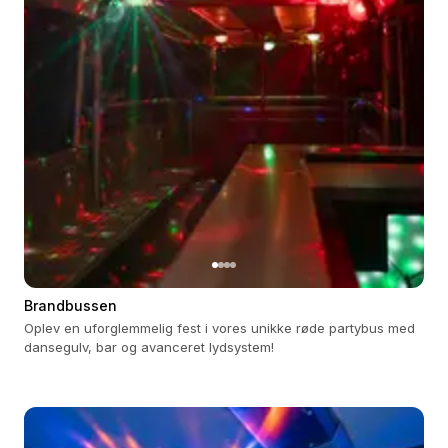
Brandbussen
Oplev en uforglemmelig fest i vores unikke røde partybus med
dansegulv, bar og avanceret lydsystem!