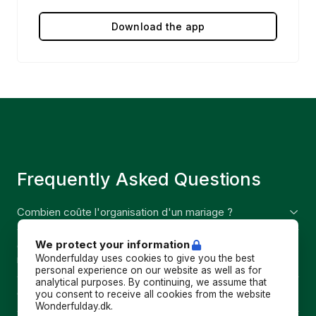
Download the app
Frequently Asked Questions
Combien coûte l'organisation d'un mariage ?
Le mariage moyen coûte env. 50 000 couronnes.
We protect your information
Combien de temps à l'avance faut-il planifier un
Cependant, vous devez vous attendre à un prix plus
mariage ?
Wonderfulday uses cookies to give you the best
élevé si vous vous mariez dans une église. Un
personal experience on our website as well as for
analytical purposes. By continuing, we assume that
Wonderfulday recommande de commencer la
mariage à l'église coûte env. 100 000 couronnes.
Que préparer pour un mariage ?
you consent to receive all cookies from the website
planification du mariage au moins 12 mois à
Wonderfulday.dk.