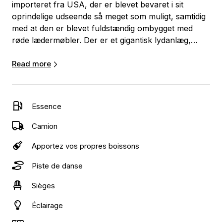
importeret fra USA, der er blevet bevaret i sit
oprindelige udseende så meget som muligt, samtidig
med at den er blevet fuldstændig ombygget med
røde lædermøbler. Der er et gigantisk lydanlæg,
udstyret med hele 16 styk 10" basenheder indbygget
i sæderne samt diskolys. Bagpå er der en rød
Read more
balkon, der fungerer som et dansegulv.
Lydanlægget giver en utroligt kraftfuld lydoplevelse,
Essence
som ikke kan findes i nogen anden festbus.
Camion
På linje med Himmelbussen er brandbilen en del af
Apportez vos propres boissons
vores udvalg af luksusprodukter.
Piste de danse
Brandbilen er godkendt til 22 personer.
Sièges
Éclairage