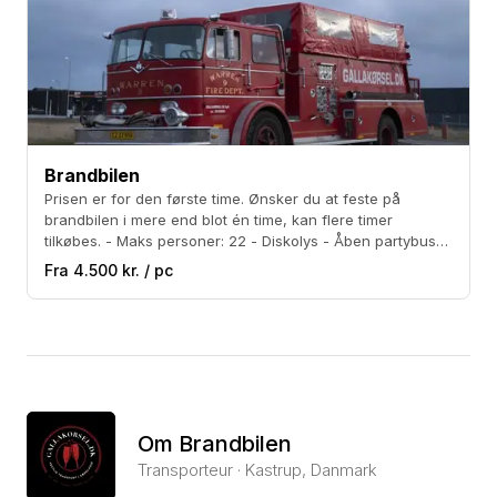
Brandbilen
Prisen er for den første time. Ønsker du at feste på
brandbilen i mere end blot én time, kan flere timer
tilkøbes. - Maks personer: 22 - Diskolys - Åben partybus
med balkon - 7,4 liters V8'er. - Medbring eget alkohol -
Fra 4.500 kr. / pc
Kæmpe anlæg - God til events
Om Brandbilen
Transporteur · Kastrup, Danmark