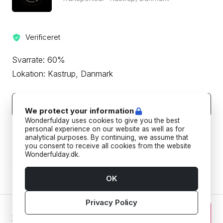
Verificeret
Svarrate: 60%
Lokation: Kastrup, Danmark
Kontakt leverandøren
We protect your information
Wonderfulday uses cookies to give you the best
Beskyt din betaling ved aldrig at overføre eller kommunikere
uden for Wonderfulday's hjemmeside eller app.
personal experience on our website as well as for
analytical purposes. By continuing, we assume that
you consent to receive all cookies from the website
Forudbetalings- og afbestillingspolitik
Wonderfulday.dk.
Tilføj datoer for at se forudbetalings- og
afbestillingspoltikken for din reservation.
OK
Privacy Policy
0 kr. DKK
Fortsæt
Vælg dato