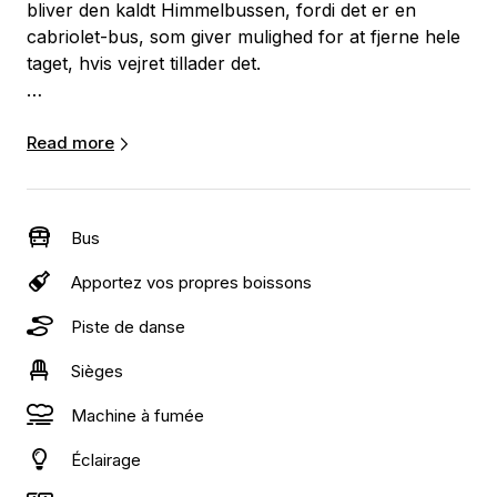
bliver den kaldt Himmelbussen, fordi det er en
cabriolet-bus, som giver mulighed for at fjerne hele
taget, hvis vejret tillader det.
På bussen festes der året rundt taget kan fjernes
om sommeren og er på om vinteren. Men en ting er
Read more
sikkert lige meget hvad- det er her de vildeste
ungdomsfester sker.
Bus
Apportez vos propres boissons
Piste de danse
Sièges
Machine à fumée
Éclairage