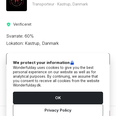
Transporteur · Kastrup, Danmark
Verificeret
Svarrate: 60%
Lokation: Kastrup, Danmark
Kontakt leverandøren
We protect your information
Wonderfulday uses cookies to give you the best
Beskyt din betaling ved aldrig at overføre eller kommunikere
uden for Wonderfulday's hjemmeside eller app.
personal experience on our website as well as for
analytical purposes. By continuing, we assume that
you consent to receive all cookies from the website
Forudbetalings- og afbestillingspolitik
Wonderfulday.dk.
Tilføj datoer for at se forudbetalings- og
afbestillingspoltikken for din reservation.
OK
Privacy Policy
0 kr. DKK
Fortsæt