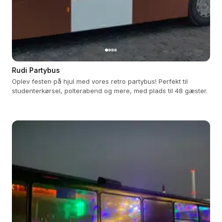
Rudi Partybus
Oplev festen på hjul med vores retro partybus! Perfekt til
studenterkørsel, polterabend og mere, med plads til 48 gæster.