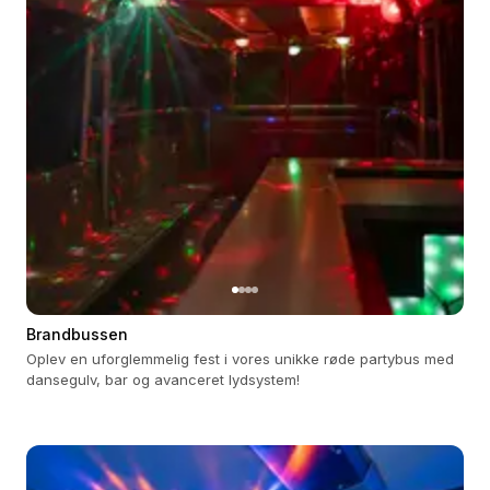
Brandbussen
Oplev en uforglemmelig fest i vores unikke røde partybus med
dansegulv, bar og avanceret lydsystem!