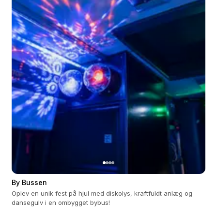
By Bussen
Oplev en unik fest på hjul med diskolys, kraftfuldt anlæg og
dansegulv i en ombygget bybus!