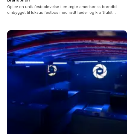
Oplev en unik festoplevelse i en ægte amerikansk brandbil
ombygget til luksus festbus med rødt læder og kraftfuldt
lydsystem.