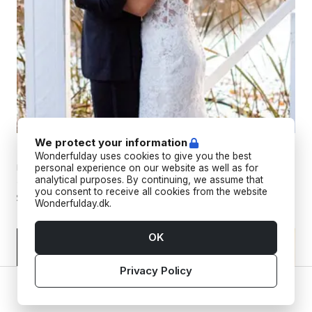
We protect your information
Bryllupsfilm
Wonderfulday uses cookies to give you the best
Professionelle bryllupsfotografer, der fanger jeres minder fra
personal experience on our website as well as for
analytical purposes. By continuing, we assume that
alle vinkler med både billeder og videoer.
you consent to receive all cookies from the website
Wonderfulday.dk.
OK
Privacy Policy
Home
Vendors
Tools
Inspiration
Account