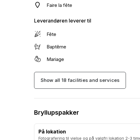
Faire la fête
Leverandøren leverer til
Fête
Baptême
Mariage
Show all 18 facilities and services
Bryllupspakker
På lokation
Fotografering til vielse og på valgfri lokation 2-3 timers fotografering 200+ redigerede billeder Eksklusiv