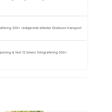
Kirke/ceremoni, lokation & reception 6 timers fotografering 200+ redigerede billeder Eksklusiv transport
rs fotografering 500+