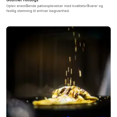
Oplev enestående pølseoplevelser med kvalitetsråvarer og
festlig stemning til enhver begivenhed.