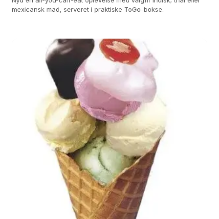
Nyd en all-you-can-eat oplevelse med valgfri indisk, thai eller
mexicansk mad, serveret i praktiske ToGo-bokse.