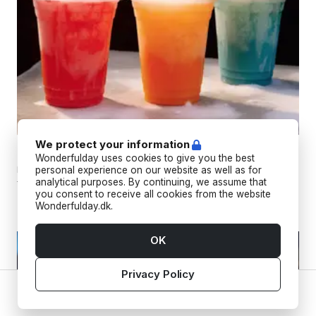
We protect your information
Frosty Friday Slushice
Wonderfulday uses cookies to give you the best
Lej en lynhurtig italiensk slushice maskine for lækker,
personal experience on our website as well as for
analytical purposes. By continuing, we assume that
forfriskende slush på kun 1,5 time.
you consent to receive all cookies from the website
Wonderfulday.dk.
OK
Privacy Policy
Home
Vendors
Tools
Inspiration
Account