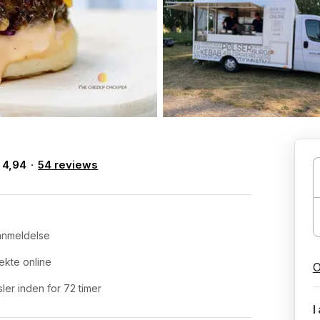
4,94
54 reviews
 anmeldelse
ekte online
O
er inden for 72 timer
I