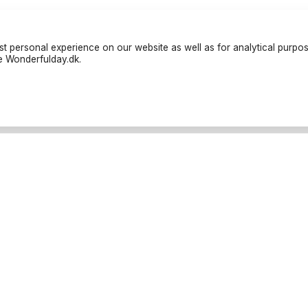
t personal experience on our website as well as for analytical purpo
te Wonderfulday.dk.
iers
Resources
és
Inspiration
ns
Forum
s de Friandises
Log in
s de restauration
Become a partner
graphes
Cancellation Policies
orteur