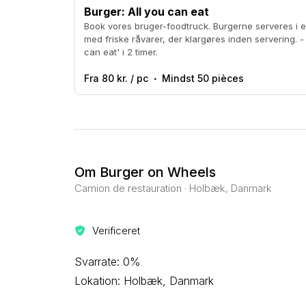
Burger: All you can eat
Book vores bruger-foodtruck. Burgerne serveres i en lækker burgerbolle og
med friske råvarer, der klargøres inden servering. - Prisen inkluderer 'All you
can eat' i 2 timer.
Fra 80 kr. / pc
Mindst 50 pièces
Om Burger on Wheels
Camion de restauration · Holbæk, Danmark
Verificeret
Svarrate: 0%
Lokation: Holbæk, Danmark