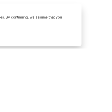
ses. By continuing, we assume that you
Try Wonderfulday on your
mobile
Get inspiration, use our planning tools
and book suppliers for your next
event.