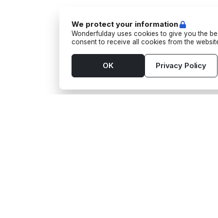
We protect your information
Wonderfulday uses cookies to give you the bes
consent to receive all cookies from the websi
OK
Privacy Policy
Tools
Suppl
App
Activit
Budget
Barma
Seating Plan
Camion
Gift wishes
Camion
Guest List
Photo
Checklist
Transp