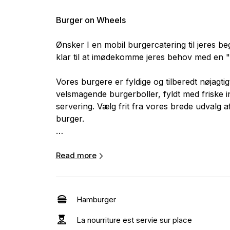
Burger on Wheels
Ønsker I en mobil burgercatering til jeres b
klar til at imødekomme jeres behov med en "A
Vores burgere er fyldige og tilberedt nøjagtig
velsmagende burgerboller, fyldt med friske i
servering. Vælg frit fra vores brede udvalg a
burger.
Vores standardmenu omfatter klassiske ha
cheeseburgere, men I har mulighed for at v
Read more
veganske/vegetariske burgere, frikadellebu
Alle vores madvogne er hovedsageligt gasdre
Hamburger
til en almindelig 220V stikkontakt inden for e
La nourriture est servie sur place
Book os til bryllup, svendegilde, fest eller en