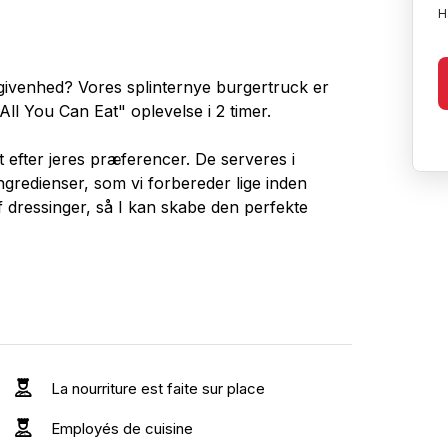
H
egivenhed? Vores splinternye burgertruck er
ll You Can Eat" oplevelse i 2 timer.
t efter jeres præferencer. De serveres i
ngredienser, som vi forbereder lige inden
f dressinger, så I kan skabe den perfekte
mburgere, chesseburgere og bacon
ælge andre varianter, såsom
rgere og meget mere.
vne, hvilket betyder, at vi kun kræver adgang
La nourriture est faite sur place
n radius af 25 meter.
Employés de cuisine
hver anden lejlighed. Vi kan betjene alt fra 50