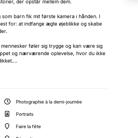
torier, der opstår mellem dem.
eg som barn fik mit første kamera i hånden. I
est for: at indfange ægte øjeblikke og skabe
er.
år mennesker føler sig trygge og kan være sig
lappet og nærværende oplevelse, hvor du ikke
ikket.
mationer, familier, portrætter eller særlige
fortælle din historie gennem autentiske billeder
Photographie à la demi-journée
e små øjeblikke, som ofte bliver de mest
er, der ikke blot dokumenterer dagen, men
Portraits
r frem.
Faire la fête
il at hjælpe med at fortælle den gennem billeder.