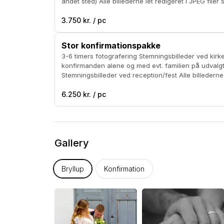
andet sted) Alle billederne let redigeret i JPEG filer samt 30-40 ekstra
redigerede billeder. Sort/hvide billeder kan tilkøbes for 500 kr. Prisen er med
kørsel på Sjælland
3.750 kr. / pc
Stor konfirmationspakke
3-6 timers fotografering Stemningsbilleder ved kirken Portrætter af
konfirmanden alene og med evt. familien på udvalgt
Stemningsbilleder ved reception/fest Alle billederne i let redigeret JPEG filer
samt 50-60 ekstra redigerede. Sort/hvide billeder kan tilkøbes for 800 kr.
Prisen er med kørsel på Sjælland
6.250 kr. / pc
Gallery
Bryllup
Konfirmation