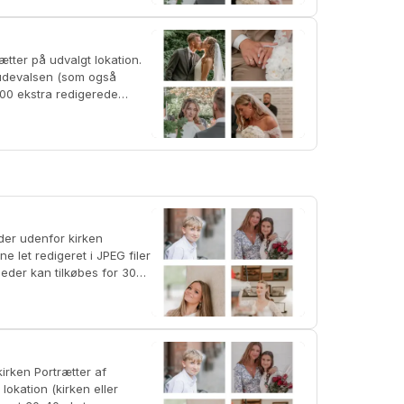
rudevalsen (som også
s 100 ekstra redigerede
okation (kirken eller