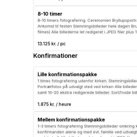
8-10 timer
8-10 timers fotografering. Ceremonien Bryllupsportrætter på udvalgt lokation.
Ankomst til festen Stemningsbilleder hele dagen B
filmes) Alle billederne let redigeret i JPEG filer plu
billeder Prisen er inklusiv kørsel på Sjælland. Sort/hvide billeder kan tilkøbes
for 1200 kr.
13.125 kr. / pc
Konfirmationer
Lille konfirmationspakke
1 times fotografering udenfor kirken. Stemningsbilleder udenfor kirken
Portrætfotos på udvalgt sted ved kirken Alle billederne let redigeret i JPEG filer
samt 10-20 ekstra redigerede billeder. Sort/hvide billeder kan tilkøbes for 300
kr. Prisen er med kørsel i Københavnsområdet.
1.875 kr. / heure
Mellem konfirmationspakke
1-3 timers fotografering Stemningsbilleder omkring kirken Portrætter af
konfirmanden alene og med evt. familie ved udvalgt l