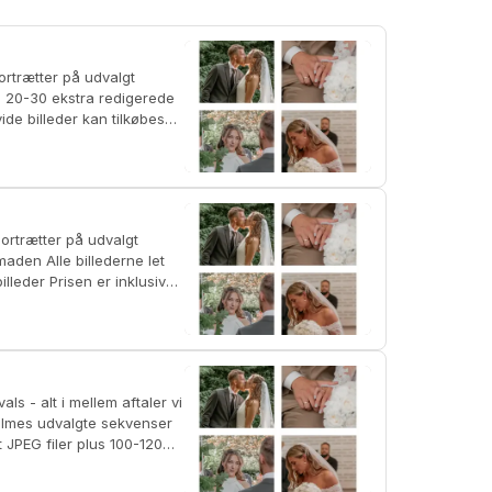
r inklusiv
bes for 800 kr.
ekstra redigerede billeder i både farve og sort-hvid Prisen er inklusiv kørsel