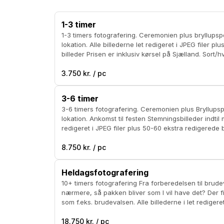
1-3 timer
1-3 timers fotografering. Ceremonien plus bryllupsportrætter på udvalgt
lokation. Alle billederne let redigeret i JPEG filer plus 20-30 ekstra redigerede
billeder Prisen er inklusiv kørsel på Sjælland. Sort/hvide billeder kan tilkøbes
for 500 kr.
3.750 kr. / pc
3-6 timer
3-6 timers fotografering. Ceremonien plus Bryllupsportrætter på udvalgt
lokation. Ankomst til festen Stemningsbilleder indtil maden Alle billederne let
redigeret i JPEG filer plus 50-60 ekstra redigerede billeder Prisen e
kørsel på Sjælland. Sort/hvide billeder kan tilkø
8.750 kr. / pc
Heldagsfotografering
10+ timers fotografering Fra forberedelsen til brudevals - alt i mellem aftaler vi
nærmere, så pakken bliver som I vil have det? Der filmes udvalgte sekvenser
som f.eks. brudevalsen. Alle billederne i let redigeret JPEG filer plus 100-120
18.750 kr. / pc