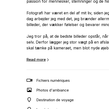
passion for mennesker, stemninger og de his
Fotografi har været en del af mit liv, siden j
dag arbejder jeg med det, jeg brænder allerm
billeder, der vækker følelser og bevarer mind
Jeg tror på, at de bedste billeder opstår, n
selv. Derfor lægger jeg stor vægt på en afs
skal tænke på kameraet, men blot nyde øjebl
Uanset om jeg fotograferer bryllupper, konfir
Read more
begivenheder, er mit mål altid det samme: at 
med personlighed, varme og nærvær.
Fichiers numériques
Jeg arbejder med øje for detaljen, lyset og d
værdifulde minder. Sammen skaber vi billed
Photos d'ambiance
som lader dig genopleve følelserne mange å
Destination de voyage
Jeg glæder mig til at høre din historie – og t