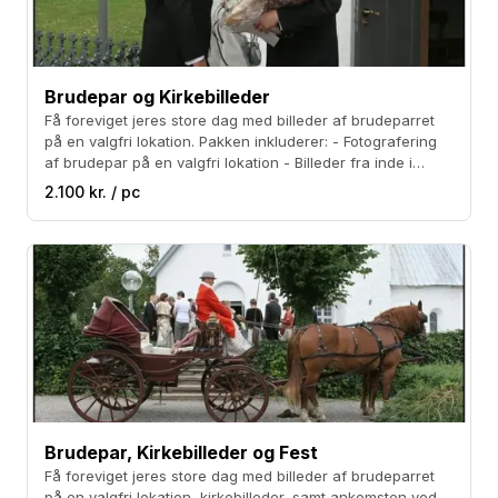
Brudepar og Kirkebilleder
Få foreviget jeres store dag med billeder af brudeparret
på en valgfri lokation. Pakken inkluderer: - Fotografering
af brudepar på en valgfri lokation - Billeder fra inde i
kirken, samt udenfor kirken, når jeres gæster ønsker jer
2.100 kr. / pc
tillykke - Billeder i høj RAW-opløsning - Mail og CD-rom
med jeres billeder
Brudepar, Kirkebilleder og Fest
Få foreviget jeres store dag med billeder af brudeparret
på en valgfri lokation, kirkebilleder, samt ankomsten ved