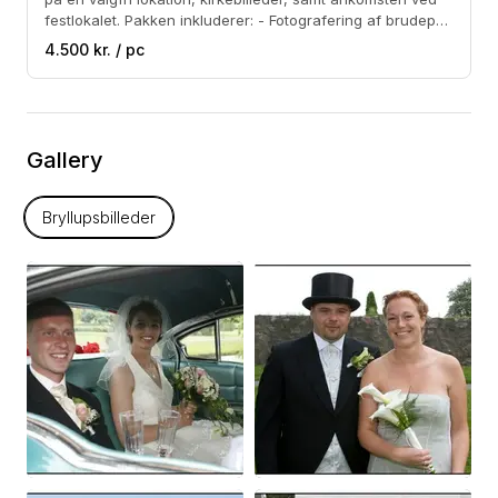
festlokalet. Pakken inkluderer: - Fotografering af brudepar
på en valgfri lokation - Billeder fra kirken, samt ude foran,
4.500 kr. / pc
når jeres gæster ønsker jer tillykke - Parvis af gæsterne
ved ankomst til festen - Parvis ved bordet under forretten.
- Billeder i høj RAW-opløsning - Mail og CD-rom med jeres
billeder
Gallery
Bryllupsbilleder