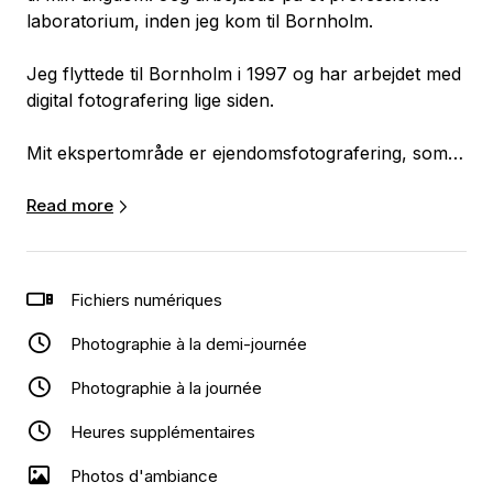
laboratorium, inden jeg kom til Bornholm.
Jeg flyttede til Bornholm i 1997 og har arbejdet med
digital fotografering lige siden.
Mit ekspertområde er ejendomsfotografering, som
jeg har beskæftiget mig med i flere år, sammen med
fotografering til bryllupper, konfirmationer,
Read more
fødselsdage og lignende begivenheder.
Min store passion er den bornholmske natur. Jeg
Fichiers numériques
har også deltaget i reportagefotografering i
samarbejde med Snogebæk Havnefest, hvor jeg har
Photographie à la demi-journée
fotograferet de sidste 6 år.
Photographie à la journée
Mit motto er: Når der skal være fest, er
Heures supplémentaires
PhotoBornholm det bedste valg.
Photos d'ambiance