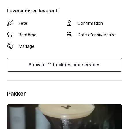
biodiversiteten.
Leverandøren leverer til
Book os her på Wonderfulday, og tøv ikke med at
Fête
Confirmation
kontakte os, hvis du ønsker at tilpasse vores
pakker, så de passer til netop dine behov.
Baptême
Date d'anniversaire
Mariage
Show all 11 facilities and services
Pakker