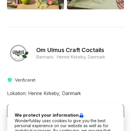
Om Ulmus Craft Coctails
Barmans · Henne Kirkeby, Danmark
Verificeret
Lokation: Henne Kirkeby, Danmark
Kontakt leverandøren
We protect your information
Beskyt din betaling ved aldrig at overføre eller kommunikere
Wonderfulday uses cookies to give you the best
uden for Wonderfulday's hjemmeside eller app.
personal experience on our website as well as for
analytical purposes. By continuing, we assume that