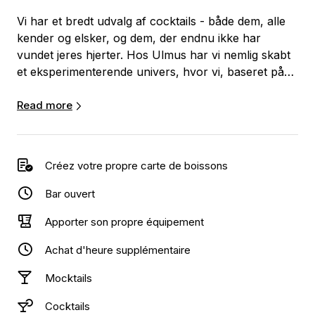
Vi har et bredt udvalg af cocktails - både dem, alle
kender og elsker, og dem, der endnu ikke har
vundet jeres hjerter. Hos Ulmus har vi nemlig skabt
et eksperimenterende univers, hvor vi, baseret på
sæsonens friske råvarer, skaber lækre
smagsoplevelser med vores vilde cocktails.
Read more
For os er cocktails ikke blot drikkevarer, det er
kunst - en smagfuld blanding af videnskab, kultur
Créez votre propre carte de boissons
og naturlige elementer og en hyldest til den vilde
skønhed, vi finder i naturens rige mangfoldighed af
Bar ouvert
ingredienser.
Apporter son propre équipement
Og det bedste af det hele er, at du med Ulmus Craft
Achat d'heure supplémentaire
Coctails ikke kun får fantastiske smagsoplevelser,
men du tager også et skridt mod at bevare og
Mocktails
genoprette vores naturlige omgivelser ved at
Cocktails
fremme brugen af lokale planter og styrke