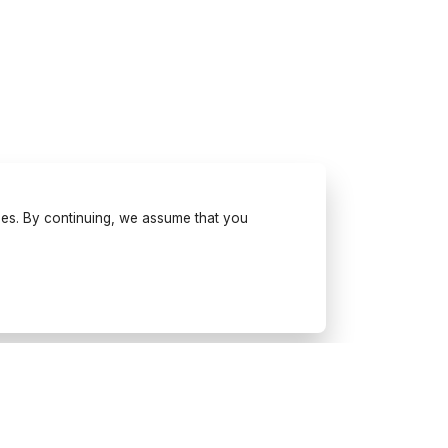
ses. By continuing, we assume that you
Try Wonderfulday on your
mobile
Get inspiration, use our planning tools