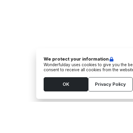
We protect your information
Wonderfulday uses cookies to give you the bes
consent to receive all cookies from the websi
OK
Privacy Policy
Tools
Suppl
App
Activit