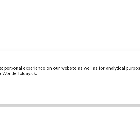
t personal experience on our website as well as for analytical purpo
te Wonderfulday.dk.
iers
Resources
és
Inspiration