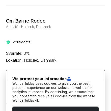
Om Børne Rodeo
Activité · Holbæk, Danmark
Verificeret
Svarrate: 0%
Lokation: Holbæk, Danmark
Kontakt leverandøren
We protect your information
Wonderfulday uses cookies to give you the best
Beskyt din betaling ved aldrig at overføre eller kommunikere
uden for Wonderfulday's hjemmeside eller app.
personal experience on our website as well as for
analytical purposes. By continuing, we assume that
you consent to receive all cookies from the website
Forudbetalings- og afbestillingspolitik
Wonderfulday.dk.
Tilføj datoer for at se forudbetalings- og