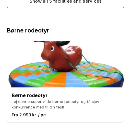
Show all 5 facilities and services
Den oppustelige rodeotyr passer bedst på græs,
men den kan også opstilles på asfalt og andre faste
underlag. Hvis det er nødvendigt, kan vi medbringe
Børne rodeotyr
presenning og faldmåtter til at placere under.
Pladsbehov: En diameter på 5 meter og en højde på
4 meter. Strømkrav: 1 x 230v, 2000w indenfor 20
meters rækkevidde. Underlag: Velegnet til græs og
asfalt, MEN ikke til grus eller sand
Børne rodeotyr
Lej denne super vilde børne rodeotyr og få sjov
konkurrence med til din fest!
Fra 2.990 kr. / pc