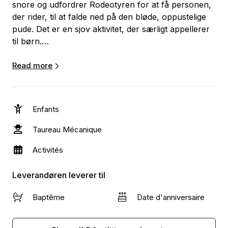
snore og udfordrer Rodeotyren for at få personen,
der rider, til at falde ned på den bløde, oppustelige
pude. Det er en sjov aktivitet, der særligt appellerer
til børn.
Vores oppustelige rodeotyr kræver blot pumpning
Read more
med vores medfølgende pumpe for at være klar til
festen! Den er ideel til de yngre børn, da de selv har
kontrol over hvor vild legen skal være – det er deres
Enfants
træk i snorene, der bestemmer. Ingen kompleks
mekanik involveret!
Taureau Mécanique
Activités
Det bliver en konkurrence om, hvem der kan holde
sig længst på tyren, og ingenting fascinerer børn
Leverandøren leverer til
mere end en god konkurrence.
Baptême
Date d'anniversaire
Alt, hvad der kræves for at sætte det op, er
inkluderet: blæser, kabelrulle, og det tager kun 2
personer 10 minutter at få det hele klar.